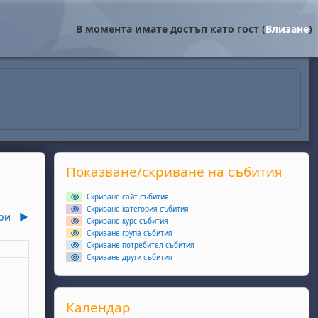
В момента имате достъп като гост (
Влизане
)
Supplementary blocks
Прескочи Показване/скриване на събития
Показване/скриване на събития
Скриване сайт събития
Скриване категория събития
ри
▶︎
Скриване курс събития
Скриване група събития
Скриване потребител събития
еля
Скриване други събития
събития, неделя, 1 декември
Прескочи Календар
Календар