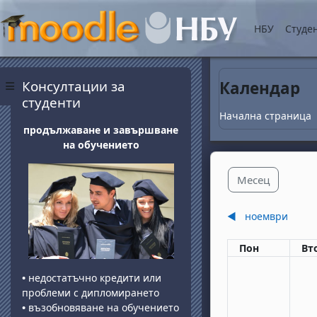
Прескочи на основнот
НБУ
Студе
Блокове
Прескочи Консултации за студенти
Консултации за
Календар
Страничен панел
студенти
Начална страница
продължаване и завършване
на обучението
Месец
◀︎
ноември
Понеделник
вт
Пон
Вт
•
недостатъчно кредити или
проблеми с дипломирането
•
възобновяване на обучението