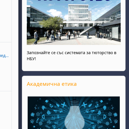
, 28 декември
итие, неделя, 29 декември
Запознайте се със системата за тюторство в
ваканция
НБУ!
Прескочи Академична етика
Академична етика