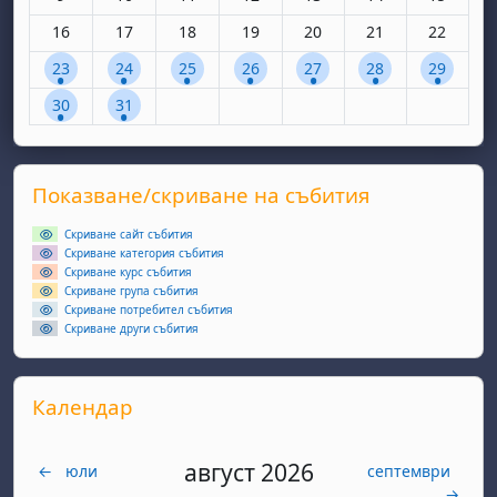
Няма събития, понеделник, 16 декември
Няма събития, вторник, 17 декември
Няма събития, сряда, 18 декември
Няма събития, четвъртък, 19 дек
Няма събития, петък, 20 
Няма събития, съ
Няма съби
16
17
18
19
20
21
22
1 събитие, понеделник, 23 декември
1 събитие, вторник, 24 декември
1 събитие, сряда, 25 декември
1 събитие, четвъртък, 26 декемв
1 събитие, петък, 27 дек
1 събитие, събота
1 събитие
23
24
25
26
27
28
29
1 събитие, понеделник, 30 декември
1 събитие, вторник, 31 декември
30
31
Supplementary blocks
Прескочи Показване/скриване на събития
Показване/скриване на събития
Скриване сайт събития
Скриване категория събития
Скриване курс събития
Скриване група събития
Скриване потребител събития
Скриване други събития
Прескочи Календар
Календар
август 2026
←
юли
септември
→