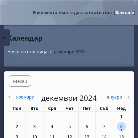
Прескочи на основното съдържание
В момента имате достъп като гост (
Влизане
)
Календар
Страничен панел
Начална страница
декември 2024
Месец
декември 2024
←
ноември
януари
→
Понеделник
вторник
сряда
четвъртък
петък
събота
неделя
Пон
Вто
Сря
Чет
Пет
Съб
Нед
Няма съби
1
Няма събития, понеделник, 2 декември
Няма събития, вторник, 3 декември
Няма събития, сряда, 4 декември
Няма събития, четвъртък, 5 деке
Няма събития, петък, 6 д
Няма събития, съ
1 събитие
2
3
4
5
6
7
8
Няма събития, понеделник, 9 декември
Няма събития, вторник, 10 декември
Няма събития, сряда, 11 декември
Няма събития, четвъртък, 12 дек
Няма събития, петък, 13 
Няма събития, съ
Няма съби
9
10
11
12
13
14
15