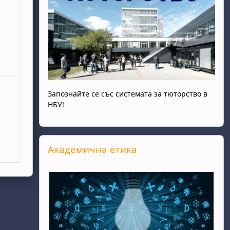
ври
ота, 30 ноември
Запознайте се със системата за тюторство в
НБУ!
Прескочи Академична етика
Академична етика