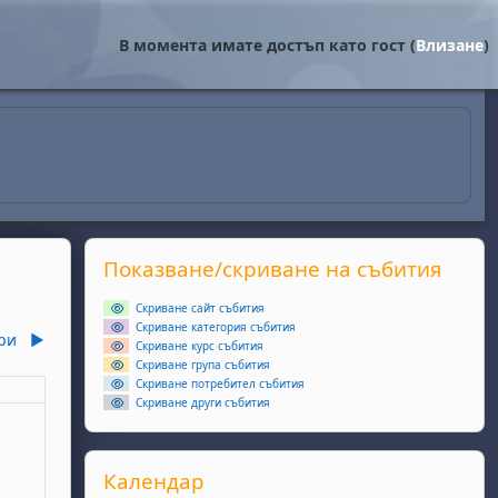
В момента имате достъп като гост (
Влизане
)
Supplementary blocks
Прескочи Показване/скриване на събития
Показване/скриване на събития
Скриване сайт събития
Скриване категория събития
ри
▶︎
Скриване курс събития
Скриване група събития
Скриване потребител събития
еля
Скриване други събития
ота, 2 ноември
събития, неделя, 3 ноември
Прескочи Календар
Календар