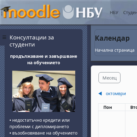
Прескочи на основнот
НБУ
Студе
Блокове
Прескочи Консултации за студенти
Консултации за
Календар
Страничен панел
студенти
Начална страница
продължаване и завършване
на обучението
Месец
◀︎
октомври
Понеделник
вт
Пон
Вт
•
недостатъчно кредити или
проблеми с дипломирането
•
възобновяване на обучението