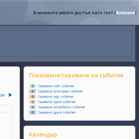
В момента имате достъп като гост (
Влизане
)
Supplementary blocks
Прескочи Показване/скриване на събития
Показване/скриване на събития
Скриване сайт събития
Скриване категория събития
ри
▶︎
Скриване курс събития
Скриване група събития
Скриване потребител събития
еля
Скриване други събития
ота, 2 ноември
събития, неделя, 3 ноември
Прескочи Календар
Календар