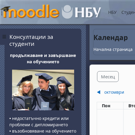
Прескочи на основнот
НБУ
Студе
Блокове
Прескочи Консултации за студенти
Консултации за
Календар
Страничен панел
студенти
Начална страница
продължаване и завършване
на обучението
Месец
◀︎
октомври
Понеделник
вт
Пон
Вт
•
недостатъчно кредити или
проблеми с дипломирането
•
възобновяване на обучението