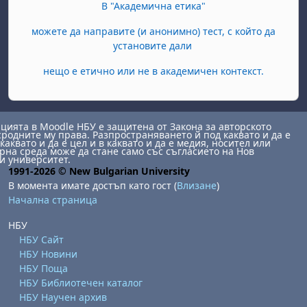
В "Академична етика"
можете да направите (и анонимно) тест, с който да
установите дали
нещо е етично или не в академичен контекст.
ията в Moodle НБУ е защитена от Закона за авторското
сродните му права. Разпространяването й под каквато и да е
каквато и да е цел и в каквато и да е медия, носител или
на среда може да стане само със съгласието на Нов
и университет.
1991-2026 © New Bulgarian University
В момента имате достъп като гост (
Влизане
)
Начална страница
НБУ
НБУ Сайт
НБУ Новини
НБУ Поща
НБУ Библиотечен каталог
НБУ Научен архив