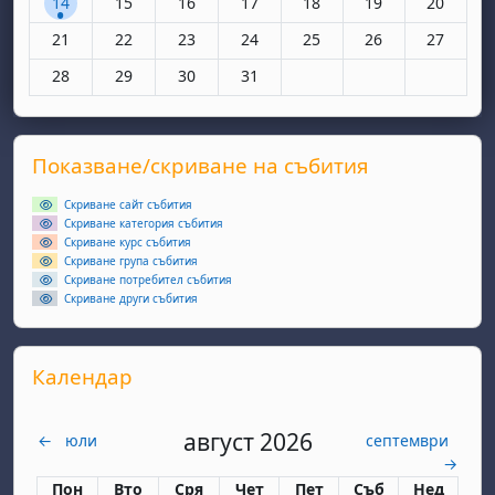
14
15
16
17
18
19
20
Няма събития, понеделник, 21 октомври
Няма събития, вторник, 22 октомври
Няма събития, сряда, 23 октомври
Няма събития, четвъртък, 24 окт
Няма събития, петък, 25 
Няма събития, съ
Няма съби
21
22
23
24
25
26
27
Няма събития, понеделник, 28 октомври
Няма събития, вторник, 29 октомври
Няма събития, сряда, 30 октомври
Няма събития, четвъртък, 31 окт
28
29
30
31
Supplementary blocks
Прескочи Показване/скриване на събития
Показване/скриване на събития
Скриване сайт събития
Скриване категория събития
Скриване курс събития
Скриване група събития
Скриване потребител събития
Скриване други събития
Прескочи Календар
Календар
август 2026
←
юли
септември
→
Понеделник
вторник
сряда
четвъртък
петък
събота
неделя
Пон
Вто
Сря
Чет
Пет
Съб
Нед