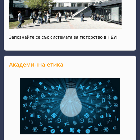
Запознайте се със системата за тюторство в НБУ!
Passer Академична етика
Академична етика