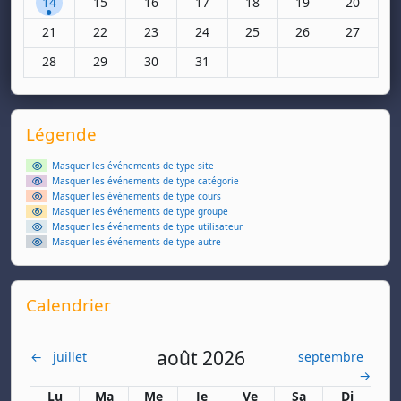
14
15
16
17
18
19
20
Aucun événement, lundi 21 octobre
Aucun événement, mardi 22 octobre
Aucun événement, mercredi 23 octobre
Aucun événement, jeudi 24 octobr
Aucun événement, vendred
Aucun événement,
Aucun évé
21
22
23
24
25
26
27
Aucun événement, lundi 28 octobre
Aucun événement, mardi 29 octobre
Aucun événement, mercredi 30 octobre
Aucun événement, jeudi 31 octobr
28
29
30
31
Supplementary blocks
Passer Légende
Légende
Masquer les événements de type site
Masquer les événements de type catégorie
Masquer les événements de type cours
Masquer les événements de type groupe
Masquer les événements de type utilisateur
Masquer les événements de type autre
Passer Calendrier
Calendrier
août 2026
←
juillet
septembre
→
Lundi
Mardi
Mercredi
Jeudi
Vendredi
Samedi
Dimanch
Lu
Ma
Me
Je
Ve
Sa
Di