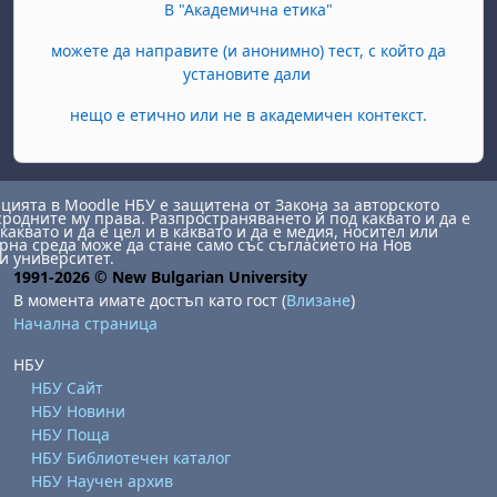
В "Академична етика"
можете да направите (и анонимно) тест, с който да
установите дали
нещо е етично или не в академичен контекст.
ията в Moodle НБУ е защитена от Закона за авторското
сродните му права. Разпространяването й под каквато и да е
каквато и да е цел и в каквато и да е медия, носител или
на среда може да стане само със съгласието на Нов
и университет.
1991-2026 © New Bulgarian University
В момента имате достъп като гост (
Влизане
)
Начална страница
НБУ
НБУ Сайт
НБУ Новини
НБУ Поща
НБУ Библиотечен каталог
НБУ Научен архив