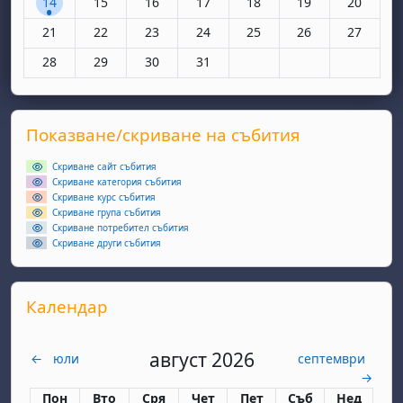
14
15
16
17
18
19
20
Няма събития, понеделник, 21 октомври
Няма събития, вторник, 22 октомври
Няма събития, сряда, 23 октомври
Няма събития, четвъртък, 24 окт
Няма събития, петък, 25 
Няма събития, съ
Няма съби
21
22
23
24
25
26
27
Няма събития, понеделник, 28 октомври
Няма събития, вторник, 29 октомври
Няма събития, сряда, 30 октомври
Няма събития, четвъртък, 31 окт
28
29
30
31
Supplementary blocks
Прескочи Показване/скриване на събития
Показване/скриване на събития
Скриване сайт събития
Скриване категория събития
Скриване курс събития
Скриване група събития
Скриване потребител събития
Скриване други събития
Прескочи Календар
Календар
август 2026
←
юли
септември
→
Понеделник
вторник
сряда
четвъртък
петък
събота
неделя
Пон
Вто
Сря
Чет
Пет
Съб
Нед