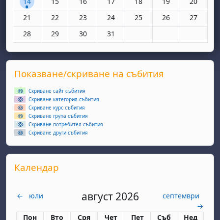
14
15
16
17
18
19
20
Няма събития, понеделник, 21 октомври
Няма събития, вторник, 22 октомври
Няма събития, сряда, 23 октомври
Няма събития, четвъртък, 24 окт
Няма събития, петък, 25 
Няма събития, съ
Няма съби
21
22
23
24
25
26
27
Няма събития, понеделник, 28 октомври
Няма събития, вторник, 29 октомври
Няма събития, сряда, 30 октомври
Няма събития, четвъртък, 31 окт
28
29
30
31
Supplementary blocks
Прескочи Показване/скриване на събития
Показване/скриване на събития
Скриване сайт събития
Скриване категория събития
Скриване курс събития
Скриване група събития
Скриване потребител събития
Скриване други събития
Прескочи Календар
Календар
август 2026
←
юли
септември
→
Понеделник
вторник
сряда
четвъртък
петък
събота
неделя
Пон
Вто
Сря
Чет
Пет
Съб
Нед