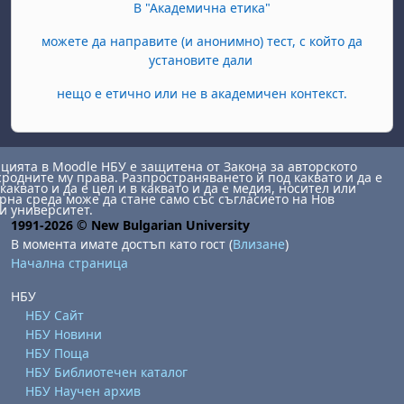
В "Академична етика"
можете да направите (и анонимно) тест, с който да
установите дали
нещо е етично или не в академичен контекст.
ията в Moodle НБУ е защитена от Закона за авторското
сродните му права. Разпространяването й под каквато и да е
каквато и да е цел и в каквато и да е медия, носител или
на среда може да стане само със съгласието на Нов
и университет.
1991-2026 © New Bulgarian University
В момента имате достъп като гост (
Влизане
)
Начална страница
НБУ
НБУ Сайт
НБУ Новини
НБУ Поща
НБУ Библиотечен каталог
НБУ Научен архив