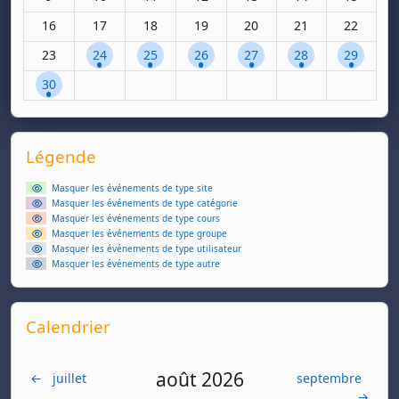
Aucun événement, lundi 16 septembre
Aucun événement, mardi 17 septembre
Aucun événement, mercredi 18 septembre
Aucun événement, jeudi 19 septe
Aucun événement, vendred
Aucun événement,
Aucun évé
16
17
18
19
20
21
22
Aucun événement, lundi 23 septembre
1 événement, mardi 24 septembre
1 événement, mercredi 25 septembre
1 événement, jeudi 26 septembre
1 événement, vendredi 27
1 événement, sam
1 événeme
23
24
25
26
27
28
29
1 événement, lundi 30 septembre
30
Supplementary blocks
Passer Légende
Légende
Masquer les événements de type site
Masquer les événements de type catégorie
Masquer les événements de type cours
Masquer les événements de type groupe
Masquer les événements de type utilisateur
Masquer les événements de type autre
Passer Calendrier
Calendrier
août 2026
←
juillet
septembre
→