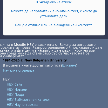
В "Академична етика"
можете да направите (и анонимно) тест, с който да
установите дали
нещо е етично или не в академичен контекст.
ията в Moodle НБУ е защитена от Закона за авторското
сродните му права. Разпространяването й под каквато и да е
каквато и да е цел и в каквато и да е медия, носител или
на среда може да стане само със съгласието на Нов
и университет.
1991-2026 © New Bulgarian University
В момента имате достъп като гост (
Влизане
)
Начална страница
НБУ
НБУ Сайт
НБУ Новини
НБУ Поща
НБУ Библиотечен каталог
НБУ Научен архив