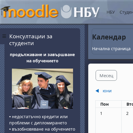
Прескочи на основнот
НБУ
Студе
Блокове
Прескочи Консултации за студенти
Консултации за
Календар
Страничен панел
студенти
Начална страница
продължаване и завършване
на обучението
Месец
◀︎
юни
Понеделник
вт
Пон
Вт
Няма събития, по
Няма
1
2
•
недостатъчно кредити или
проблеми с дипломирането
•
възобновяване на обучението