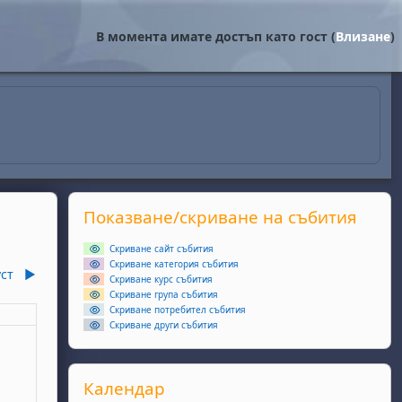
В момента имате достъп като гост (
Влизане
)
Supplementary blocks
Прескочи Показване/скриване на събития
Показване/скриване на събития
Скриване сайт събития
Скриване категория събития
уст
▶︎
Скриване курс събития
Скриване група събития
Скриване потребител събития
еля
Скриване други събития
ота, 6 юли
събития, неделя, 7 юли
Прескочи Календар
Календар