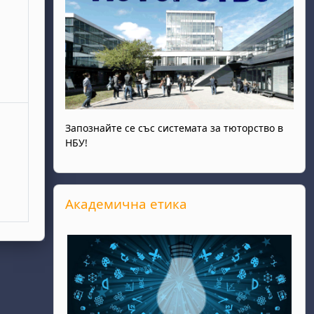
Запознайте се със системата за тюторство в
НБУ!
Прескочи Академична етика
Академична етика